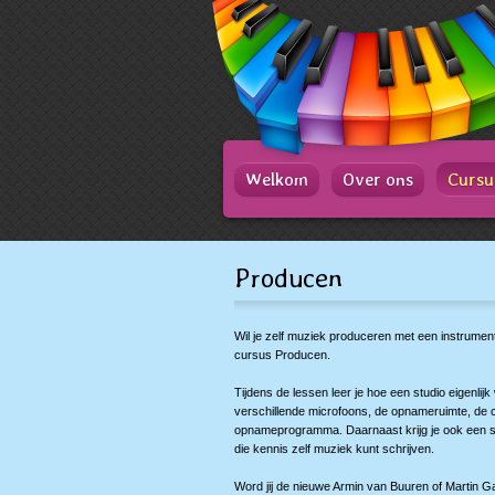
Spring
naar
Spring
naar
de
inhoud
Spring
naar
het
Welkom
Over ons
Cursu
hoofdmenu
Producen
Wil je zelf muziek produceren met een instrumen
cursus Producen.
Tijdens de lessen leer je hoe een studio eigenli
verschillende microfoons, de opnameruimte, de 
opnameprogramma. Daarnaast krijg je ook een st
die kennis zelf muziek kunt schrijven.
Word jij de nieuwe Armin van Buuren of Martin G