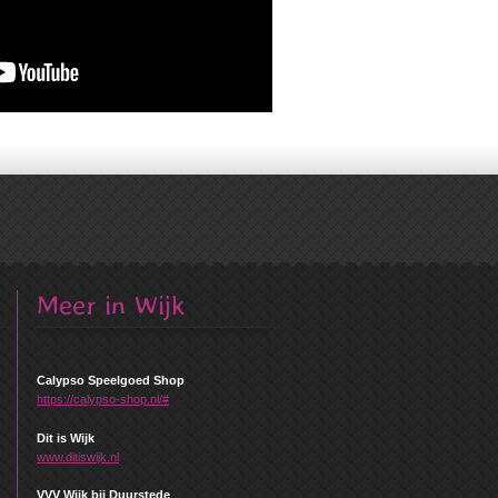
Meer in Wijk
Calypso Speelgoed Shop
https://calypso-shop.nl/#
Dit is Wijk
www.ditiswijk.nl
VVV Wijk bij Duurstede