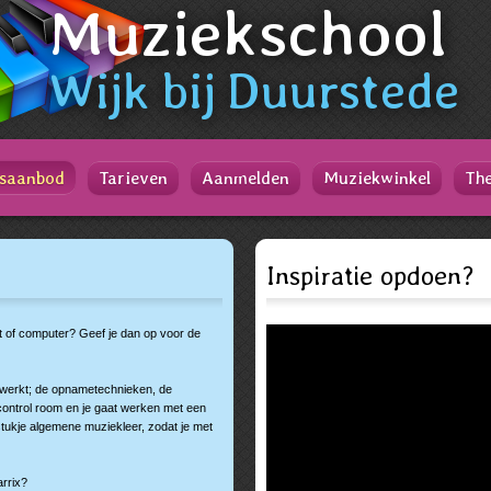
Muziekschool
Wijk
bij
Duurstede
saanbod
Tarieven
Aanmelden
Muziekwinkel
The
Inspiratie opdoen?
t of computer? Geef je dan op voor de
jk werkt; de opnametechnieken, de
control room en je gaat werken met een
ukje algemene muziekleer, zodat je met
arrix?