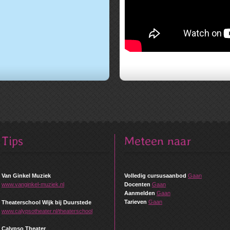
Tips
Meteen naar
Van Ginkel Muziek
Volledig cursusaanbod
Gaan
www.vanginkel-muziek.nl
Docenten
Gaan
Aanmelden
Gaan
Tarieven
Gaan
Theaterschool Wijk bij Duurstede
www.calypsotheater.nl/theaterschool
Calypso Theater