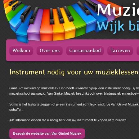
Muzi
Spring
naar
Spring
naar
Wijk
bi
de
inhoud
Spring
naar
het
Welkom
Over ons
Cursusaanbod
Tarieven
hoofdmenu
Instrument nodig voor uw muzieklessen
Gaat u of uw kind op muziekles? Dan heeft u waarschijnlijk een instrument nodig. Bij V
muziekschool aanwezig. Van Ginkel Muziek beschikt ook over bladmuziek en lesboek
Soms is het lastig te zeggen of je een instrument echt leuk vindt. Bij Van Ginkel Muzie
schaffen.
Alle informatie vinden die u nodig hebt om uw instrument te kopen of te huren?
Bezoek de website van Van Ginkel Muziek