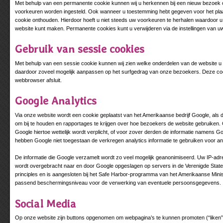
Met behulp van een permanente cookie kunnen wij u herkennen bij een nieuw bezoek 
voorkeuren worden ingesteld. Ook wanneer u toestemming hebt gegeven voor het plaa
cookie onthouden. Hierdoor hoeft u niet steeds uw voorkeuren te herhalen waardoor u 
website kunt maken. Permanente cookies kunt u verwijderen via de instellingen van u
Gebruik van sessie cookies
Met behulp van een sessie cookie kunnen wij zien welke onderdelen van de website u
daardoor zoveel mogelijk aanpassen op het surfgedrag van onze bezoekers. Deze co
webbrowser afsluit.
Google Analytics
Via onze website wordt een cookie geplaatst van het Amerikaanse bedrijf Google, als d
om bij te houden en rapportages te krijgen over hoe bezoekers de website gebruiken.
Google hiertoe wettelijk wordt verplicht, of voor zover derden de informatie namens G
hebben Google niet toegestaan de verkregen analytics informatie te gebruiken voor a
De informatie die Google verzamelt wordt zo veel mogelijk geanonimiseerd. Uw IP-adr
wordt overgebracht naar en door Google opgeslagen op servers in de Verenigde State
principles en is aangesloten bij het Safe Harbor-programma van het Amerikaanse Minist
passend beschermingsniveau voor de verwerking van eventuele persoonsgegevens.
Social Media
Op onze website zijn buttons opgenomen om webpagina’s te kunnen promoten (“liken”)