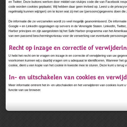
en Twitter. Deze buttons werken door middel van stukjes code die van Facebook respect
code worden cookies geplaatst. Wij hebben daar geen invloed op. Leest u de privacyve
regelmatig kunnen wijzigen) om te lezen wat zij met uw (persoons)gegevens doen die 
De informatie die ze verzamelen wordt zo veel mogelijk geanonimiseerd. De informatie
Google + en LinkedIn opgeslagen op servers in de Verenigde Staten. LinkedIn, Twitter
Harbor principes en zijn aangesloten bij het Safe Harbor-programma van het Amerikaans
van een passend beschermingsniveau voor de verwerking van eventuele persoonsg
Recht op inzage en correctie of verwijder
U hebt het recht om te vragen om inzage in en correctie of verwijdering van uw gegev
voorkomen kunnen wij u daarbij vragen om u adequaat te identificeren. Wanneer het
cookie, dient u een kopie van het cookie in kwestie mee te sturen. Deze kunt u terug v
In- en uitschakelen van cookies en verwij
Meer informatie omtrent het in- en uitschakelen en het verwijderen van cookies kunt u 
functie van uw browser.