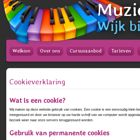
Muzi
Spring
naar
Spring
naar
Wijk
bi
de
inhoud
Spring
naar
het
Welkom
Over ons
Cursusaanbod
Tarieven
hoofdmenu
Cookieverklaring
Wat is een cookie?
Wij maken op deze website gebruik van cookies. Een cookie is een eenvoudig klein be
meegestuurd en door uw browser op uw harde schrijf van uw computer wordt opgeslage
bezoek weer naar onze servers teruggestuurd worden.
Gebruik van permanente cookies