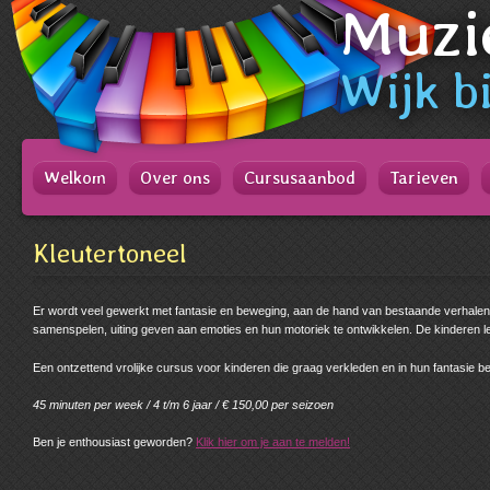
Muzi
Spring
naar
Spring
naar
Wijk
bi
de
inhoud
Spring
naar
het
Welkom
Over ons
Cursusaanbod
Tarieven
hoofdmenu
Kleutertoneel
Er wordt veel gewerkt met fantasie en beweging, aan de hand van bestaande verhalen 
samenspelen, uiting geven aan emoties en hun motoriek te ontwikkelen. De kinderen le
Een ontzettend vrolijke cursus voor kinderen die graag verkleden en in hun fantasie bez
45 minuten per week / 4 t/m 6 jaar / € 150,00 per seizoen
Ben je enthousiast geworden?
Klik hier om je aan te melden!