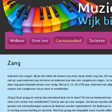
Muzi
Spring
naar
Spring
naar
Wijk
bi
de
inhoud
Spring
naar
het
Welkom
Over ons
Cursusaanbod
Tarieven
hoofdmenu
Zang
Iedereen kan zingen. Bij de één klinkt dit meteen erg mooi, bij de ander nog niet. Dit m
niet uit, want iedereen kan het leren en iedereen kan dan ook zanglessen volgen. Je h
daar nog geen bepaald niveau voor nodig. Ben je 6, 14, 30 of 65 jaar, iedereen kan altij
starten met zanglessen om je stem te ontwikkelen.
Zing je thuis graag en vind je dat ontzettend leuk om te doen? En ben je benieuwd hoe 
stem zich verder kan ontwikkelen? Geef je dan op voor zangles. De lessen worden alti
gestart met stemoefeningen waarna de liederen worden ingestudeerd. De liedkeuze is a
in overleg tussen leerling en docente. Mocht je graag een bepaalde soort muziek willen