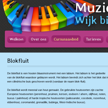
Muzi
Spring
naar
Spring
naar
Wijk
bi
de
inhoud
Spring
naar
het
Welkom
Over ons
Cursusaanbod
Tarieven
hoofdmenu
Blokfluit
De blokfluit is een houten blaasinstrument met een labium. Het labium is het gedeelte
van de blokfluit waardoor geblazen wordt. Het labium bevindt zich achter het blok dat i
een cilindrische buis geschoven wordt (vandaar de naam blok-fluit).
De blokfluit wordt meestal van hout gemaakt. De gebruikte houtsoorten zijn zachte
Europese houtsoorten (perenhout, pruimen, kersen, esdoorn / ahorn, olijfhout, noten,
buxus / palmhout) of harde tropische houtsoorten (palissander, cocobolo, rozenhout,
ebbenhout, coromandel, grenadille, bubinga, West-Indische buxus).