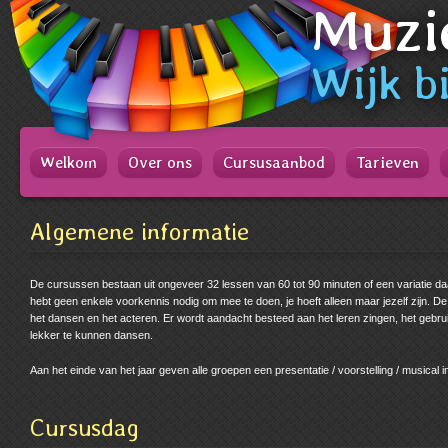
Muzi
Spring
naar
Spring
naar
Wijk
bi
de
inhoud
Spring
naar
het
Welkom
Over ons
Cursusaanbod
Tarieven
hoofdmenu
Algemene informatie
De cursussen bestaan uit ongeveer 32 lessen van 60 tot 90 minuten of een variatie daa
hebt geen enkele voorkennis nodig om mee te doen, je hoeft alleen maar jezelf zijn. De gro
het dansen en het acteren. Er wordt aandacht besteed aan het leren zingen, het gebru
lekker te kunnen dansen.
Aan het einde van het jaar geven alle groepen een presentatie / voorstelling / musical 
Cursusdag