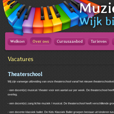
Muzi
Spring
naar
Spring
naar
Wijk
bi
de
inhoud
Spring
naar
het
Welkom
Over ons
Cursusaanbod
Tarieven
hoofdmenu
Vacatures
Theaterschool
Wij zijn vanwege uitbreiding van onze theaterschool vanaf het nieuwe theaterschoolse
- een docent(e) musical / theater voor een aantal uur per week. De theaterschool heeft v
overleg.
- een docent(e) zang lichte muziek / musical. De theaterschool heeft verschillende groep
- een docente klassiek ballet. De Kids Klassiek Ballet groepen bestaan uit kinderen tuss