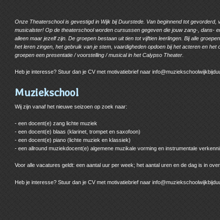
Onze Theaterschool is gevestigd in Wijk bij Duurstede. Van beginnend tot gevorderd, van
musicalster! Op de theaterschool worden cursussen gegeven die jouw zang-, dans- en
alleen maar jezelf zijn. De groepen bestaan uit tien tot vijftien leerlingen. Bij alle gr
het leren zingen, het gebruik van je stem, vaardigheden opdoen bij het acteren en het
groepen een presentatie / voorstelling / musical in het Calypso Theater.
Heb je interesse? Stuur dan je CV met motivatiebrief naar info@muziekschoolwijkbijduu
Muziekschool
Wij zijn vanaf het nieuwe seizoen op zoek naar:
- een docent(e) zang lichte muziek
- een docent(e) blaas (klarinet, trompet en saxofoon)
- een docent(e) piano (lichte muziek en klassiek)
- een allround muziekdocent(e) algemene muzikale vorming en instrumentale verkenn
Voor alle vacatures geldt: een aantal uur per week; het aantal uren en de dag is in over
Heb je interesse? Stuur dan je CV met motivatiebrief naar info@muziekschoolwijkbijduu