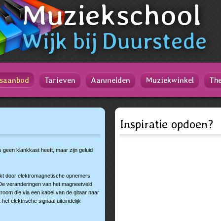
Muziekschool
Wijk
bij
Duurstede
saanbod
Tarieven
Aanmelden
Muziekwinkel
The
Inspiratie opdoen?
s geen klankkast heeft, maar zijn geluid
pikt door elektromagnetische opnemers
 De veranderingen van het magneetveld
room die via een kabel van de gitaar naar
et elektrische signaal uiteindelijk