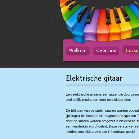
Spring
naar
Spring
naar
de
inhoud
Spring
naar
het
Welkom
Over ons
Cursu
hoofdmenu
Elektrische gitaar
Een elektrische gitaar is een gitaar die doorgaan
uiteindelijk produceert door een luidspreker.
De trillingen van de stalen snaren worden opge
(pickups) die bestaan uit magneten en spoelen.
door de snaren worden omgezet in elektrische st
een versterker wordt geleid. Deze versterker zet h
middels een luidspreker om in hoorbaar geluid.