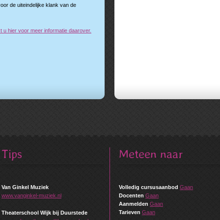
oor de uiteindelijke klank van de
kt u hier voor meer informatie daarover.
Tips
Meteen naar
Van Ginkel Muziek
Volledig cursusaanbod
Gaan
www.vanginkel-muziek.nl
Docenten
Gaan
Aanmelden
Gaan
Tarieven
Gaan
Theaterschool Wijk bij Duurstede